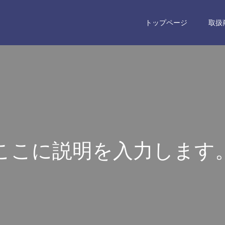
トップページ
取扱
こ
こ
に
説
明
を
入
力
し
ま
す
こ
こ
に